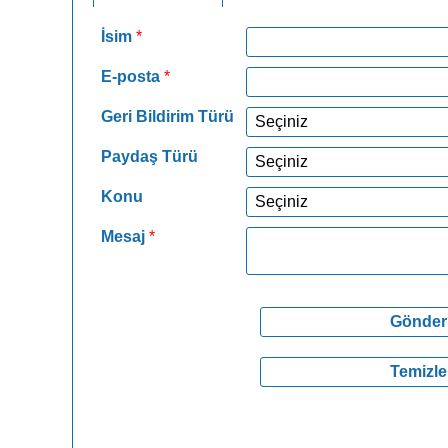
İsim
*
E-posta
*
Geri Bildirim Türü
Paydaş Türü
Konu
Mesaj
*
*